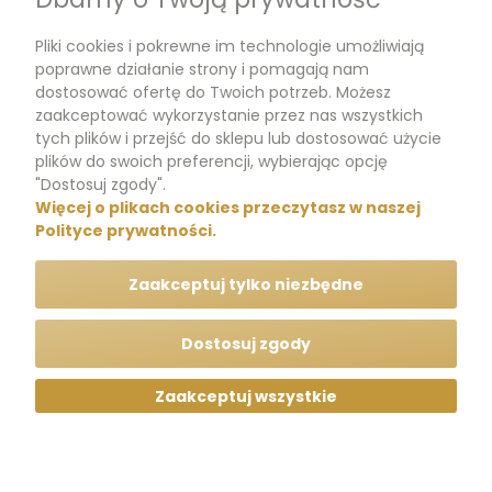
Pliki cookies i pokrewne im technologie umożliwiają
Dokumenty
poprawne działanie strony i pomagają nam
dostosować ofertę do Twoich potrzeb. Możesz
zaakceptować wykorzystanie przez nas wszystkich
tych plików i przejść do sklepu lub dostosować użycie
m.me/perfumikpl
plików do swoich preferencji, wybierając opcję
"Dostosuj zgody".
Więcej o plikach cookies przeczytasz w naszej
+48 570 704 000
Polityce prywatności.
+48 570 704 444
Zaakceptuj tylko niezbędne
kontakt@perfumik.pl
Dostosuj zgody
Zaakceptuj wszystkie
Wszelkie prawa zastrzeżone © Perfumik.pl 2020
Silnik: Shoper