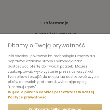
Informacje
Płatności i przesyłki
Dbamy o Twoją prywatność
Moje konto
Pliki cookies i pokrewne im technologie umożliwiają
Dokumenty
poprawne działanie strony i pomagają nam
dostosować ofertę do Twoich potrzeb. Możesz
zaakceptować wykorzystanie przez nas wszystkich
tych plików i przejść do sklepu lub dostosować użycie
m.me/perfumikpl
plików do swoich preferencji, wybierając opcję
"Dostosuj zgody".
Więcej o plikach cookies przeczytasz w naszej
+48 570 704 000
Polityce prywatności.
+48 570 704 444
Zaakceptuj tylko niezbędne