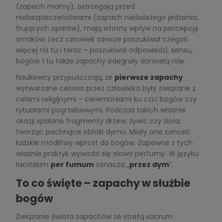
(zapach mamy), ostrzegają przed
niebezpieczeństwami (zapach nieświeżego jedzenia,
trujących oparów), mają istotny wpływ na percepcję
smaków. Lecz człowiek zawsze poszukiwał czegoś
więcej niż tu i teraz – poszukiwał odpowiedzi, sensu,
bogów. I tu także zapachy odegrały doniosłą rolę.
Naukowcy przypuszczają, że
pierwsze zapachy
wytwarzane celowo przez człowieka były związane z
celami religijnymi – ceremoniami ku czci bogów czy
rytuałami pogrzebowymi. Podczas takich właśnie
okazji spalano fragmenty drzew, żywic czy zioła,
tworząc pachnące obłoki dymu. Miały one zanosić
ludzkie modlitwy wprost do bogów. Zapewne z tych
właśnie praktyk wywodzi się słowo perfumy. W języku
łacińskim
per fumum
oznacza „
przez dym
”.
To co święte – zapachy w służbie
bogów
Związanie świata zapachów ze strefą sacrum