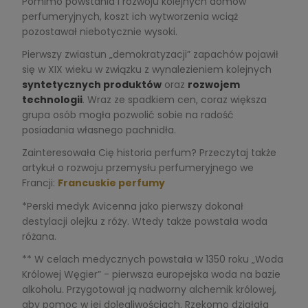
Pomimo powstania i rozwoju kolejnych domów
perfumeryjnych, koszt ich wytworzenia wciąż
pozostawał niebotycznie wysoki.
Pierwszy zwiastun „demokratyzacji” zapachów pojawił
się w XIX wieku w związku z wynalezieniem kolejnych
syntetycznych produktów
oraz
rozwojem
technologii
. Wraz ze spadkiem cen, coraz większa
grupa osób mogła pozwolić sobie na radość
posiadania własnego pachnidła.
Zainteresowała Cię historia perfum? Przeczytaj także
artykuł o rozwoju przemysłu perfumeryjnego we
Francji:
Francuskie perfumy
*Perski medyk Avicenna jako pierwszy dokonał
destylacji olejku z róży. Wtedy także powstała woda
różana.
** W celach medycznych powstała w 1350 roku „Woda
Królowej Węgier” - pierwsza europejska woda na bazie
alkoholu. Przygotował ją nadworny alchemik królowej,
aby pomoc w jej dolegliwościach. Rzekomo działała