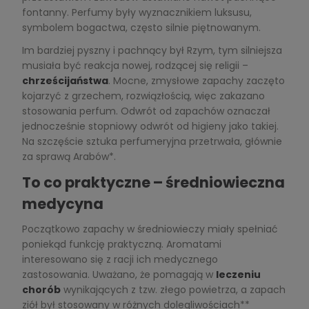
fontanny. Perfumy były wyznacznikiem luksusu,
symbolem bogactwa, często silnie piętnowanym.
Im bardziej pyszny i pachnący był Rzym, tym silniejsza
musiała być reakcja nowej, rodzącej się religii –
chrześcijaństwa
. Mocne, zmysłowe zapachy zaczęto
kojarzyć z grzechem, rozwiązłością, więc zakazano
stosowania perfum. Odwrót od zapachów oznaczał
jednocześnie stopniowy odwrót od higieny jako takiej.
Na szczęście sztuka perfumeryjna przetrwała, głównie
za sprawą Arabów*.
To co praktyczne – średniowieczna
medycyna
Początkowo zapachy w średniowieczy miały spełniać
poniekąd funkcję praktyczną. Aromatami
interesowano się z racji ich medycznego
zastosowania. Uważano, że pomagają w
leczeniu
chorób
wynikających z tzw. złego powietrza, a zapach
ziół był stosowany w różnych dolegliwościach**