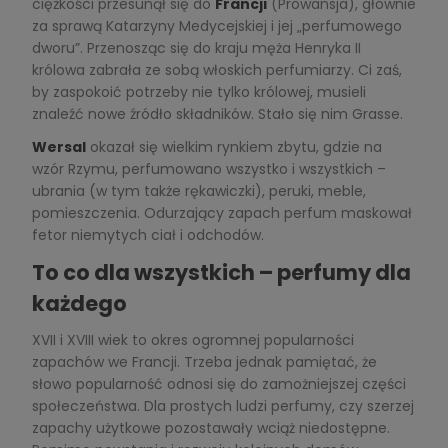
ciężkości przesunął się do
Francji
(Prowansja), głównie
za sprawą Katarzyny Medycejskiej i jej „perfumowego
dworu”. Przenosząc się do kraju męża Henryka II
królowa zabrała ze sobą włoskich perfumiarzy. Ci zaś,
by zaspokoić potrzeby nie tylko królowej, musieli
znaleźć nowe źródło składników. Stało się nim Grasse.
Wersal
okazał się wielkim rynkiem zbytu, gdzie na
wzór Rzymu, perfumowano wszystko i wszystkich –
ubrania (w tym także rękawiczki), peruki, meble,
pomieszczenia. Odurzający zapach perfum maskował
fetor niemytych ciał i odchodów.
To co dla wszystkich – perfumy dla
każdego
XVII i XVIII wiek to okres ogromnej popularności
zapachów we Francji. Trzeba jednak pamiętać, że
słowo popularność odnosi się do zamożniejszej części
społeczeństwa. Dla prostych ludzi perfumy, czy szerzej
zapachy użytkowe pozostawały wciąż niedostępne.