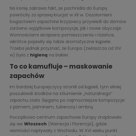
Na ironię zakrawa fakt, że pachnidła do Europy
powróciły za sprawą krucjat w XII w. Oszołomieni
bogactwem zapachów krzyżowcy przywieźli do domów
zarówno wyjątkowe kompozycje, jak i nowe obyczaje.
Wonnościami skrapiano pomieszczenia i różańce,
wkrótce pojawiły się także aromatyczne kąpiele.
Trzeba jednak przyznać, że Europa (zwłaszcza od XIV
w) była z
higieną
na bakier.
To co kamufluje – maskowanie
zapachów
Im bardziej Europejczycy stronili od kąpieli, tym silniej
poszukiwali środków na stłumienie „naturalnego”
zapachu ciała. Sięgano po najmocniejsze kompozycje:
z piżmem, jaśminem, tuberozą i ambrą.
Początkowo centrum zapachowe Europy znajdowało
się we
Włoszech
(Wenecja i Florencja), gdzie
wonności napływały z Wschodu. W XVI wieku punkt