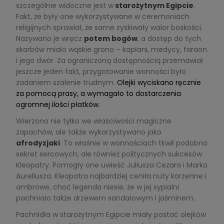
szczególnie widoczne jest w
starożytnym Egipcie
.
Fakt, że były one wykorzystywane w ceremoniach
religijnych sprawiał, że same zyskiwały walor boskości.
Nazywano je wręcz
potem bogów
, a dostęp do tych
skarbów miało wąskie grono – kapłani, medycy, faraon
i jego dwór. Za ograniczoną dostępnością przemawiał
jeszcze jeden fakt, przygotowanie wonności było
zadaniem szalenie trudnym.
Olejki wyciskano ręcznie
za pomocą prasy, a wymagało to
dostarczenia
ogromnej ilości płatków.
Wierzono nie tylko we właściwości magiczne
zapachów, ale także wykorzystywano jako
afrodyzjaki
. To właśnie w wonnościach tkwił podobno
sekret sercowych, ale również politycznych sukcesów
Kleopatry. Pomogły one uwieść Juliusza Cezara i Marka
Aureliusza. Kleopatra najbardziej ceniła nuty korzenne i
ambrowe, choć legenda niesie, że w jej sypialni
pachniało także drzewem sandałowym i jaśminem.
Pachnidła w starożytnym Egipcie miały postać olejków