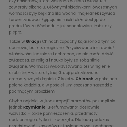
czy balsamów, które wcierano w ciało i włosy. Nie
zawierały alkoholu. Głównymi składnikami ówczesnych
wonności były błękitna lilia wodna, majeranek i żywica
terpentynowca. Egipcjanie mieli także dostęp do
produktów ze Wschodu – jak sandałowiec, imbir czy
pieprz.
Także w
Gracji
i Chinach zapachy kojarzono z tym co
duchowe, boskie, magiczne. Przypisywano im również
właściwości lecznicze i ochronne, co nie może dziwić
zwłaszcza, że religia i nauka były ze sobą silnie
związane. Wonności wykorzystywano też w higienie
osobistej - w starożytnej Gracji praktykowano
aromatycznych kąpiele. Z kolei w
Chinach
w pokojach
palono kadzidła, a w pościeli umieszczano saszetki z
pachnącym proszkiem.
Chyba najdalej w „konsumpcji” aromatów posunęli się
jednak
Rzymianie
. „Perfumowano” dosłownie
wszystko – także pomieszczenia, przedmioty
codziennego użytku i... zwierzęta. Dla ludu podczas
przedstawień i zawodów ustawiano nawet pachnące