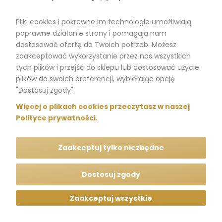
Dokumenty
Pliki cookies i pokrewne im technologie umożliwiają
poprawne działanie strony i pomagają nam
dostosować ofertę do Twoich potrzeb. Możesz
zaakceptować wykorzystanie przez nas wszystkich
tych plików i przejść do sklepu lub dostosować użycie
m.me/perfumikpl
plików do swoich preferencji, wybierając opcję
"Dostosuj zgody".
+48 570 704 000
Więcej o plikach cookies przeczytasz w naszej
Polityce prywatności.
+48 570 704 444
Zaakceptuj tylko niezbędne
kontakt@perfumik.pl
Dostosuj zgody
Zaakceptuj wszystkie
Wszelkie prawa zastrzeżone © Perfumik.pl 2020
Silnik: Shoper