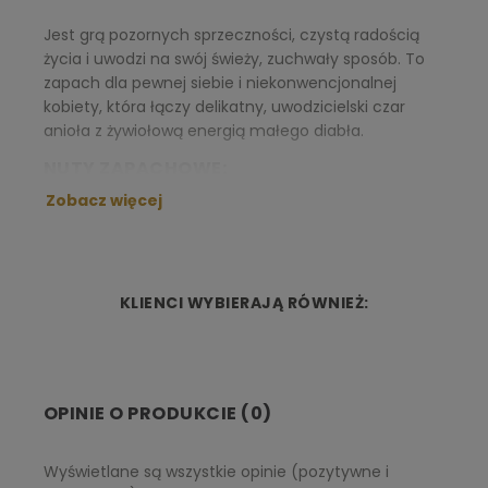
Jest grą pozornych sprzeczności, czystą radością
życia i uwodzi na swój świeży, zuchwały sposób. To
zapach dla pewnej siebie i niekonwencjonalnej
kobiety, która łączy delikatny, uwodzicielski czar
anioła z żywiołową energią małego diabła.
NUTY ZAPACHOWE:
Zobacz więcej
Nuta głowy:
pomarańcza, bluszcz, lilia wodna
Nuta serca:
brzoskiwnia, frezja i konwalia
Nuta bazy:
wanilia, białe piżmo
KLIENCI WYBIERAJĄ RÓWNIEŻ:
OPINIE O PRODUKCIE (0)
Wyświetlane są wszystkie opinie (pozytywne i