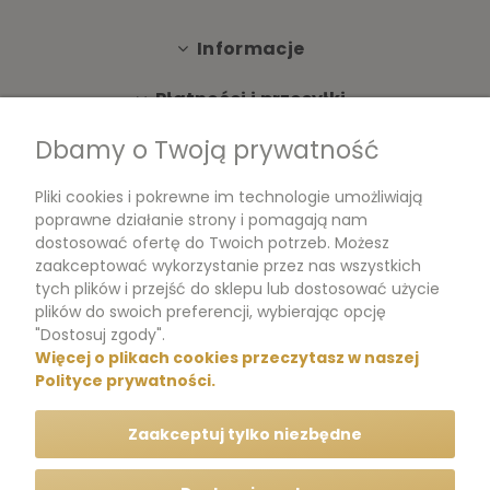
Informacje
Płatności i przesyłki
Dbamy o Twoją prywatność
Moje konto
Pliki cookies i pokrewne im technologie umożliwiają
Dokumenty
poprawne działanie strony i pomagają nam
dostosować ofertę do Twoich potrzeb. Możesz
zaakceptować wykorzystanie przez nas wszystkich
tych plików i przejść do sklepu lub dostosować użycie
m.me/perfumikpl
plików do swoich preferencji, wybierając opcję
"Dostosuj zgody".
Więcej o plikach cookies przeczytasz w naszej
+48 570 704 000
Polityce prywatności.
+48 570 704 444
Zaakceptuj tylko niezbędne
kontakt@perfumik.pl