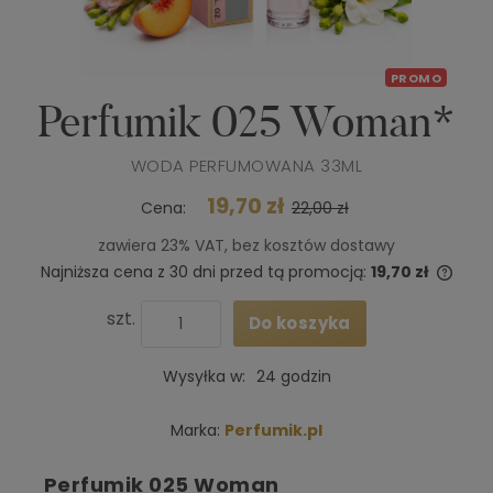
PROMO
Perfumik 025 Woman*
WODA PERFUMOWANA 33ML
19,70 zł
Cena:
22,00 zł
zawiera 23% VAT, bez kosztów dostawy
Najniższa cena z 30 dni przed tą promocją:
19,70 zł
Jeże
niż 3
szt.
Do koszyka
cena
poja
Wysyłka w:
24 godzin
Marka:
Perfumik.pl
Perfumik 025 Woman