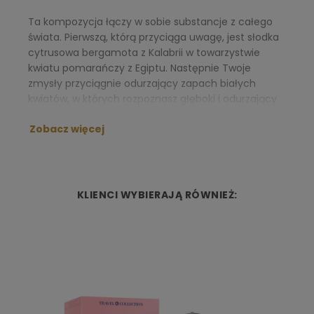
Ta kompozycja łączy w sobie substancje z całego
świata. Pierwszą, którą przyciąga uwagę, jest słodka
cytrusowa bergamota z Kalabrii w towarzystwie
kwiatu pomarańczy z Egiptu. Następnie Twoje
zmysły przyciągnie odurzający zapach białych
kwiatów, w których rozpoznasz głęboki i odurzający
jaśmin i tuberozę, zebrane w Indiach. Zmysłowy
Zobacz więcej
finisz wody przynosi falę ciepłych akordów drzewa
cedrowego, białego piżma i wanilii z Madagaskaru.
NUTY ZAPACHOWE:
KLIENCI WYBIERAJĄ RÓWNIEŻ:
Nuta głowy:
kalabryjska bergamotka, kwiat
afrykańskiej pomarańczy
Nuta serca:
tuberoza, jaśmin indyjski
Nuta bazy:
jałowiec wirginijski, wanilia
madagaskarska, białe piżmo