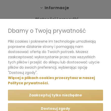
Informacje
Płatności i przesyłki
Dbamy o Twoją prywatność
Moje konto
Pliki cookies i pokrewne im technologie umożliwiają
Dokumenty
poprawne działanie strony i pomagają nam
dostosować ofertę do Twoich potrzeb. Możesz
zaakceptować wykorzystanie przez nas wszystkich
tych plików i przejść do sklepu lub dostosować użycie
m.me/perfumikpl
plików do swoich preferencji, wybierając opcję
"Dostosuj zgody".
Więcej o plikach cookies przeczytasz w naszej
+48 570 704 000
Polityce prywatności.
+48 570 704 444
Zaakceptuj tylko niezbędne
kontakt@perfumik.pl
Dostosuj zgody