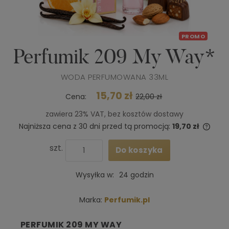
PROMO
Perfumik 209 My Way*
WODA PERFUMOWANA 33ML
15,70 zł
Cena:
22,00 zł
zawiera 23% VAT, bez kosztów dostawy
Najniższa cena z 30 dni przed tą promocją:
19,70 zł
Jeże
niż 3
szt.
Do koszyka
cena
poja
Wysyłka w:
24 godzin
Marka:
Perfumik.pl
PERFUMIK 209 MY WAY