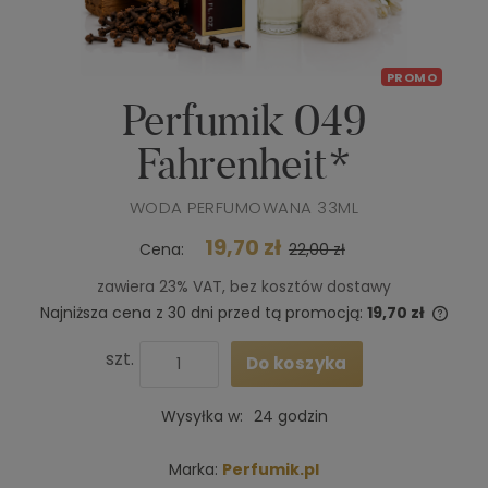
PROMO
Perfumik 049
Fahrenheit*
WODA PERFUMOWANA 33ML
19,70 zł
Cena:
22,00 zł
zawiera 23% VAT, bez kosztów dostawy
Najniższa cena z 30 dni przed tą promocją:
19,70 zł
Jeże
niż 3
szt.
Do koszyka
cena
poja
Wysyłka w:
24 godzin
Marka:
Perfumik.pl