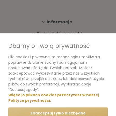
Informacje
Płatności i przesyłki
Dbamy o Twoją prywatność
Moje konto
Pliki cookies i pokrewne im technologie umożliwiają
Dokumenty
poprawne działanie strony i pomagają nam
dostosować ofertę do Twoich potrzeb. Możesz
zaakceptować wykorzystanie przez nas wszystkich
tych plików i przejść do sklepu lub dostosować użycie
m.me/perfumikpl
plików do swoich preferencji, wybierając opcję
"Dostosuj zgody".
Więcej o plikach cookies przeczytasz w naszej
+48 570 704 000
Polityce prywatności.
+48 570 704 444
Zaakceptuj tylko niezbędne