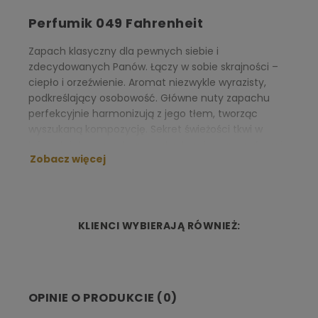
Perfumik 049 Fahrenheit
Zapach klasyczny dla pewnych siebie i
zdecydowanych Panów. Łączy w sobie skrajności –
ciepło i orzeźwienie. Aromat niezwykle wyrazisty,
podkreślający osobowość. Główne nuty zapachu
perfekcyjnie harmonizują z jego tłem, tworząc
wyszukaną kompozycję. Sekret świeżości tkwi w
leśnych i drzewnych aromatach, mieszanka głogu i
Zobacz więcej
kapryfolium dodaje zmysłowości, czyniąc zapach
bardzo męskim.
NUTY ZAPACHOWE:
KLIENCI WYBIERAJĄ RÓWNIEŻ:
Nuta głowy:
mandarynka sycylijska
Nuta serca:
fiołek
Nuta bazy:
skóra
OPINIE O PRODUKCIE (0)