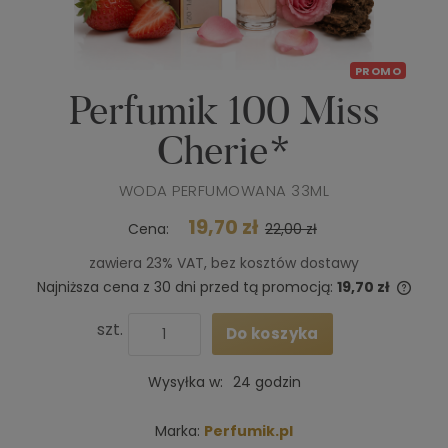
PROMO
Perfumik 100 Miss
Cherie*
WODA PERFUMOWANA 33ML
19,70 zł
Cena:
22,00 zł
zawiera 23% VAT, bez kosztów dostawy
Najniższa cena z 30 dni przed tą promocją:
19,70 zł
Jeże
niż 3
szt.
Do koszyka
cena
poja
Wysyłka w:
24 godzin
Marka:
Perfumik.pl