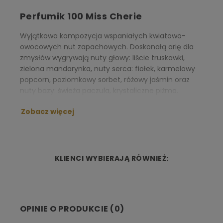
Perfumik 100 Miss Cherie
Wyjątkowa kompozycja wspaniałych kwiatowo-
owocowych nut zapachowych. Doskonałą arię dla
zmysłów wygrywają nuty głowy: liście truskawki,
zielona mandarynka, nuty serca: fiołek, karmelowy
popcorn, poziomkowy sorbet, różowy jaśmin oraz
nuty bazy: świeża paczula, krystaliczne piżmo.
NUTY ZAPACHOWE:
Zobacz więcej
Nuta głowy:
truskawka, mandarynka
Nuta serca:
róża jaśmin
Nuta bazy:
paczula, drzewo sandałowe, bursztyn,
KLIENCI WYBIERAJĄ RÓWNIEŻ:
mech dębowy, wetyweria
OPINIE O PRODUKCIE (0)