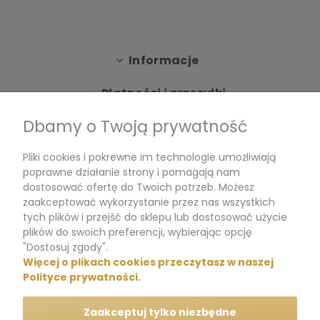
Informacje
Płatności i przesyłki
Dbamy o Twoją prywatność
Moje konto
Pliki cookies i pokrewne im technologie umożliwiają
Dokumenty
poprawne działanie strony i pomagają nam
dostosować ofertę do Twoich potrzeb. Możesz
zaakceptować wykorzystanie przez nas wszystkich
tych plików i przejść do sklepu lub dostosować użycie
m.me/perfumikpl
plików do swoich preferencji, wybierając opcję
"Dostosuj zgody".
Więcej o plikach cookies przeczytasz w naszej
+48 570 704 000
Polityce prywatności.
+48 570 704 444
Zaakceptuj tylko niezbędne