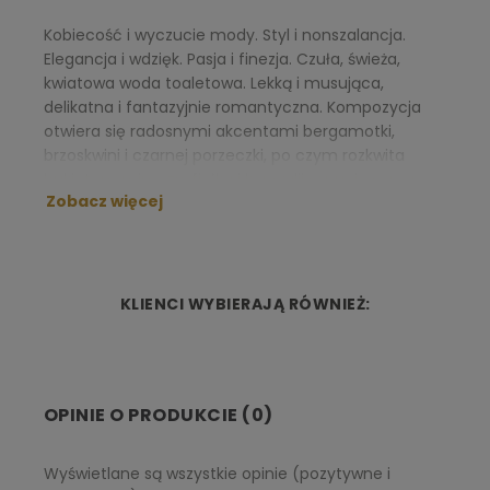
Kobiecość i wyczucie mody. Styl i nonszalancja.
Elegancja i wdzięk. Pasja i finezja. Czuła, świeża,
kwiatowa woda toaletowa. Lekką i musująca,
delikatna i fantazyjnie romantyczna. Kompozycja
otwiera się radosnymi akcentami bergamotki,
brzoskwini i czarnej porzeczki, po czym rozkwita
bukietem mimozy, fiołka i konwalii w nucie serca.
Zobacz więcej
Kwiatowe aromaty niespiesznie rozwijają się do
chwili, gdy z głębi wyłonią się drzewne akordy cedru,
łagodzone wonią białego piżma.
NUTY ZAPACHOWE:
KLIENCI WYBIERAJĄ RÓWNIEŻ:
Nuta głowy:
czarna porzeczka, brzoskwinia i
bergamotka
Nuta serca:
fiołek, róża, konwalia, mimoza
OPINIE O PRODUKCIE (0)
Nuta bazy:
bursztyn, piżmo, cedr
Wyświetlane są wszystkie opinie (pozytywne i