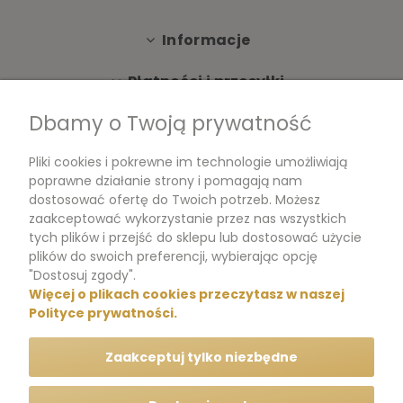
Informacje
Płatności i przesyłki
Dbamy o Twoją prywatność
Moje konto
Pliki cookies i pokrewne im technologie umożliwiają
Dokumenty
poprawne działanie strony i pomagają nam
dostosować ofertę do Twoich potrzeb. Możesz
zaakceptować wykorzystanie przez nas wszystkich
tych plików i przejść do sklepu lub dostosować użycie
m.me/perfumikpl
plików do swoich preferencji, wybierając opcję
"Dostosuj zgody".
Więcej o plikach cookies przeczytasz w naszej
+48 570 704 000
Polityce prywatności.
+48 570 704 444
Zaakceptuj tylko niezbędne
kontakt@perfumik.pl