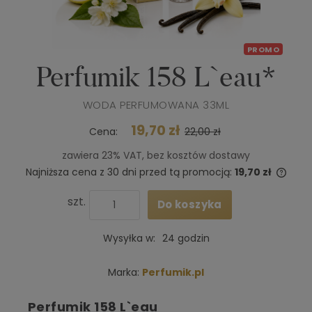
PROMO
Perfumik 158 L`eau*
WODA PERFUMOWANA 33ML
19,70 zł
Cena:
22,00 zł
zawiera 23% VAT, bez kosztów dostawy
Najniższa cena z 30 dni przed tą promocją:
19,70 zł
Jeże
niż 3
szt.
Do koszyka
cena
poja
Wysyłka w:
24 godzin
Marka:
Perfumik.pl
Perfumik 158 L`eau