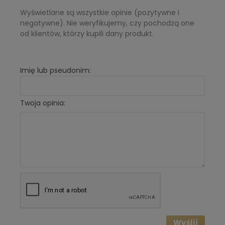
Nuty bazy:
oliwka, drzewo sandałowe, wanilia
Wyświetlane są wszystkie opinie (pozytywne i
negatywne). Nie weryfikujemy, czy pochodzą one
od klientów, którzy kupili dany produkt.
Imię lub pseudonim:
Twoja opinia:
Wyślij