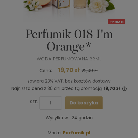
PROMO
Perfumik 018 I'm
Orange*
WODA PERFUMOWANA 33ML
19,70 zł
Cena:
22,00 zł
zawiera 23% VAT, bez kosztów dostawy
Najniższa cena z 30 dni przed tą promocją:
19,70 zł
Jeże
niż 3
szt.
Do koszyka
cena
poja
Wysyłka w:
24 godzin
Marka:
Perfumik.pl