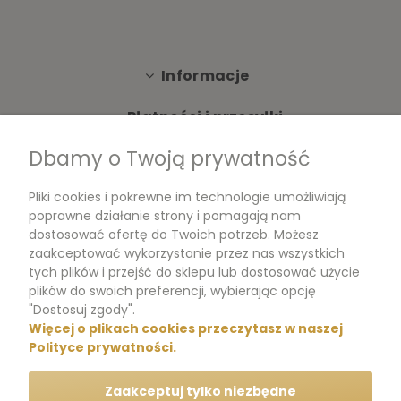
Informacje
Płatności i przesyłki
Dbamy o Twoją prywatność
Moje konto
Pliki cookies i pokrewne im technologie umożliwiają
Dokumenty
poprawne działanie strony i pomagają nam
dostosować ofertę do Twoich potrzeb. Możesz
zaakceptować wykorzystanie przez nas wszystkich
tych plików i przejść do sklepu lub dostosować użycie
m.me/perfumikpl
plików do swoich preferencji, wybierając opcję
"Dostosuj zgody".
Więcej o plikach cookies przeczytasz w naszej
+48 570 704 000
Polityce prywatności.
+48 570 704 444
Zaakceptuj tylko niezbędne