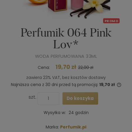
PROMO
Perfumik 064 Pink
Lov*
WODA PERFUMOWANA 33ML
19,70 zł
Cena:
22,00 zł
zawiera 23% VAT, bez kosztów dostawy
Najniższa cena z 30 dni przed tą promocją:
19,70 zł
Jeże
niż 3
szt.
Do koszyka
cena
poja
Wysyłka w:
24 godzin
Marka:
Perfumik.pl