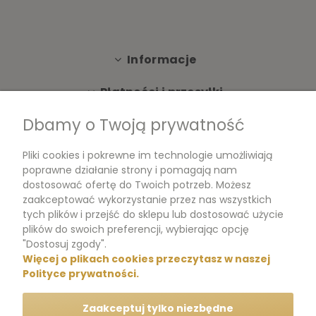
Informacje
Płatności i przesyłki
Dbamy o Twoją prywatność
Moje konto
Pliki cookies i pokrewne im technologie umożliwiają
Dokumenty
poprawne działanie strony i pomagają nam
dostosować ofertę do Twoich potrzeb. Możesz
zaakceptować wykorzystanie przez nas wszystkich
tych plików i przejść do sklepu lub dostosować użycie
m.me/perfumikpl
plików do swoich preferencji, wybierając opcję
"Dostosuj zgody".
Więcej o plikach cookies przeczytasz w naszej
+48 570 704 000
Polityce prywatności.
+48 570 704 444
Zaakceptuj tylko niezbędne