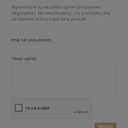
Nuta serca:
jaśmin, magnolia
Wyświetlane są wszystkie opinie (pozytywne i
Nuta bazy:
cedr, wanilia
negatywne). Nie weryfikujemy, czy pochodzą one
od klientów, którzy kupili dany produkt.
Imię lub pseudonim:
Twoja opinia:
Wyślij