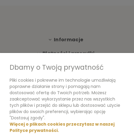
Informacje
Płatności i przesyłki
Dbamy o Twoją prywatność
Moje konto
Pliki cookies i pokrewne im technologie umożliwiają
Dokumenty
poprawne działanie strony i pomagają nam
dostosować ofertę do Twoich potrzeb. Możesz
zaakceptować wykorzystanie przez nas wszystkich
tych plików i przejść do sklepu lub dostosować użycie
m.me/perfumikpl
plików do swoich preferencji, wybierając opcję
"Dostosuj zgody".
Więcej o plikach cookies przeczytasz w naszej
+48 570 704 000
Polityce prywatności.