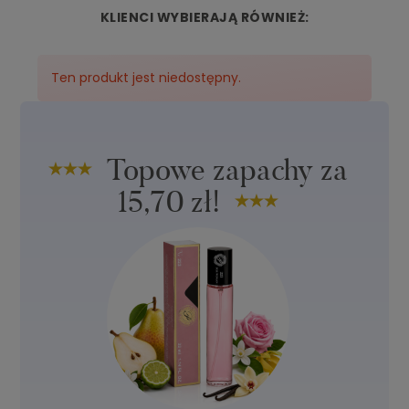
KLIENCI WYBIERAJĄ RÓWNIEŻ:
Nuta głowy:
klementynka, lawenda, ogórek
Nuta bazy:
bazylia, kardamon, osmanthus, pieprz
Nuta serca:
bursztyn, drzewo, paczuli, piżmo, tytoń
Ten produkt jest niedostępny.
Topowe zapachy za
15,70 zł!