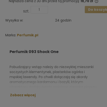
Najniższa cena z 30 dni przed tą promocją:
19,70 zł
Jeże
Do koszy
niż 3
szt.
cena
poja
Wysyłka w:
24 godzin
Marka:
Perfumik.pl
Perfumik 093 Shock One
Pobudzający wstęp należy do niezwykłej mieszanki
soczystych klementynek, plasterków ogórka i
męskiej lawendy. Po chwili dołączają się akordy
aromatycznego kardamonu i bazylii, którym
charakteru dodają świeżo zmielone ziarenka pieprzu,
a delikatności – wończa (osmantus).
Zobacz więcej
NUTY ZAPACHOWE: