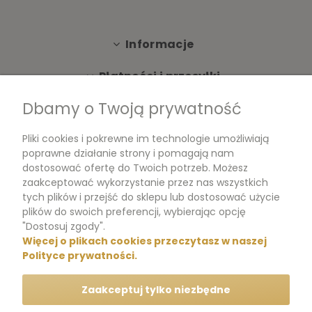
Informacje
Płatności i przesyłki
Dbamy o Twoją prywatność
Moje konto
Pliki cookies i pokrewne im technologie umożliwiają
Dokumenty
poprawne działanie strony i pomagają nam
dostosować ofertę do Twoich potrzeb. Możesz
zaakceptować wykorzystanie przez nas wszystkich
tych plików i przejść do sklepu lub dostosować użycie
m.me/perfumikpl
plików do swoich preferencji, wybierając opcję
"Dostosuj zgody".
Więcej o plikach cookies przeczytasz w naszej
+48 570 704 000
Polityce prywatności.
+48 570 704 444
Zaakceptuj tylko niezbędne