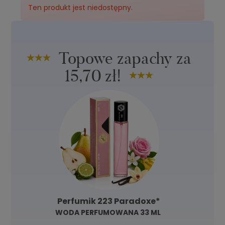
Ten produkt jest niedostępny.
Nuta głowy:
zielona nuta
Nuta serca:
kardamon, lawenda
Nuta bazy:
wetiweria
Topowe zapachy za
15,70 zł!
Perfumik 223 Paradoxe*
WODA PERFUMOWANA 33 ML