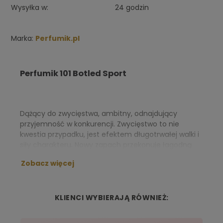
Wysyłka w:
24 godzin
Marka:
Perfumik.pl
Perfumik 101 Botled Sport
Dążący do zwycięstwa, ambitny, odnajdujący
przyjemność w konkurencji. Zwycięstwo to nie
kwestia przypadku, jest efektem długotrwałej walki i
siły charakteru. Nowy zapach przekonuje łagodną
kompozycją akordów cytrusowych w nucie głowy,
Zobacz więcej
czystą i świeżą nutą serca oraz aromatyczno -
drzewną bazą. W efekcie powstał energetyzujący,
nowoczesny zapach.
KLIENCI WYBIERAJĄ RÓWNIEŻ:
NUTY ZAPACHOWE: