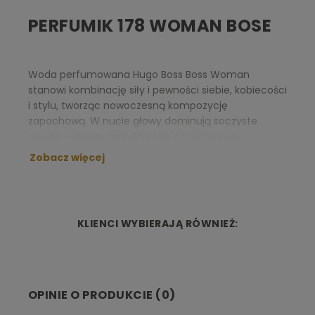
PERFUMIK 178 WOMAN BOSE
Woda perfumowana Hugo Boss Boss Woman
stanowi kombinację siły i pewności siebie, kobiecości
i stylu, tworząc nowoczesną kompozycję
zapachową. W nucie głowy dominują soczyste
owoce – jabłko, mandarynka, pomarańcza,
kumkwat i inne cytrusy. Słodsze i rozgrzewające
Zobacz więcej
serce skrywa kwiatowe akordy frezji, passiflory i
ylang-ylang, które sprawiają, że zapach jest bardzo
kobiecy i elegancki. W bazie przeplatają się
zmysłowe esencje wanilii, piżma, korzeni irysa oraz
KLIENCI WYBIERAJĄ RÓWNIEŻ:
drzewa sandałowego i cedrowego.
NUTY ZAPACHOWE:
OPINIE O PRODUKCIE (0)
Nuta głowy:
mandarynka, pomarańcza, kumkwat,