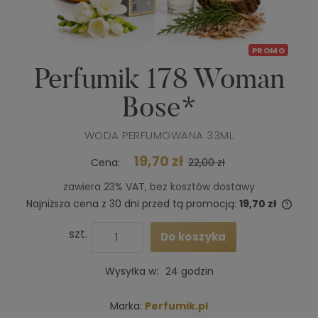
PROMO
Perfumik 178 Woman
Bose*
WODA PERFUMOWANA 33ML
19,70 zł
Cena:
22,00 zł
zawiera 23% VAT, bez kosztów dostawy
Najniższa cena z 30 dni przed tą promocją:
19,70 zł
Jeże
niż 3
szt.
Do koszyka
cena
poja
Wysyłka w:
24 godzin
Marka:
Perfumik.pl