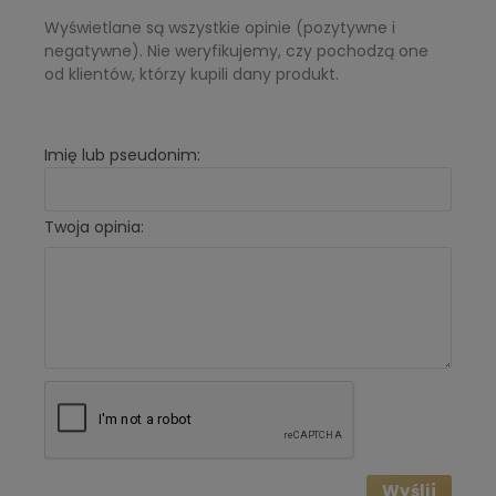
jabłko, cytrusy
Wyświetlane są wszystkie opinie (pozytywne i
Nuta serca:
frezja, passiflora, ylang-ylang
negatywne). Nie weryfikujemy, czy pochodzą one
Nuta bazy:
drzewo sandałowe, cedr, wanilia, piżmo,
od klientów, którzy kupili dany produkt.
korzeń irysa
Imię lub pseudonim:
Twoja opinia:
Wyślij