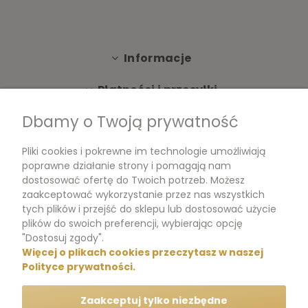
Informacje
Płatności i przesyłki
Dbamy o Twoją prywatność
Moje konto
Pliki cookies i pokrewne im technologie umożliwiają
Dokumenty
poprawne działanie strony i pomagają nam
dostosować ofertę do Twoich potrzeb. Możesz
zaakceptować wykorzystanie przez nas wszystkich
tych plików i przejść do sklepu lub dostosować użycie
m.me/perfumikpl
plików do swoich preferencji, wybierając opcję
"Dostosuj zgody".
Więcej o plikach cookies przeczytasz w naszej
+48 570 704 000
Polityce prywatności.
+48 570 704 444
Zaakceptuj tylko niezbędne