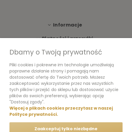
Informacje
Płatności i przesyłki
Dbamy o Twoją prywatność
Moje konto
Pliki cookies i pokrewne im technologie umożliwiają
Dokumenty
poprawne działanie strony i pomagają nam
dostosować ofertę do Twoich potrzeb. Możesz
zaakceptować wykorzystanie przez nas wszystkich
tych plików i przejść do sklepu lub dostosować użycie
m.me/perfumikpl
plików do swoich preferencji, wybierając opcję
"Dostosuj zgody".
Więcej o plikach cookies przeczytasz w naszej
+48 570 704 000
Polityce prywatności.
+48 570 704 444
Zaakceptuj tylko niezbędne