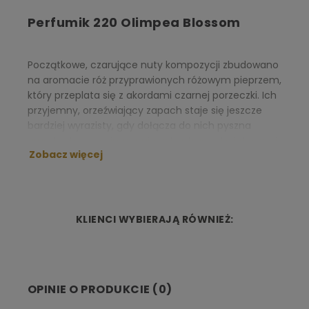
Perfumik 220 Olimpea Blossom
Początkowe, czarujące nuty kompozycji zbudowano
na aromacie róż przyprawionych różowym pieprzem,
który przeplata się z akordami czarnej porzeczki. Ich
przyjemny, orzeźwiający zapach staje się jeszcze
bardziej wyrazisty, gdy dołącza do nich pyszna
gruszka, tworząc imponujący kontrast z kwiatowymi
Zobacz więcej
tonami. Nuty głębi, oparte na ciepłej wanilii i
aksamitnym kaszmirze dopełniają całość, na długo
rozwijając swój aromat na skórze.
NUTY ZAPACHOWE:
KLIENCI WYBIERAJĄ RÓWNIEŻ:
Nuta głowy:
różowy pieprz, róża
Nuta serca:
gruszka, czarna porzeczka, sorbet
Nuta bazy:
wanilia, kaszmir
OPINIE O PRODUKCIE (0)