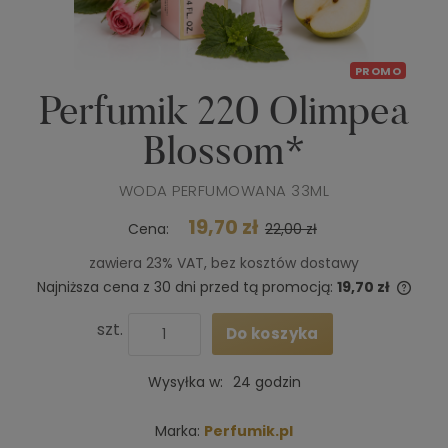
PROMO
Perfumik 220 Olimpea
Blossom*
WODA PERFUMOWANA 33ML
19,70 zł
Cena:
22,00 zł
zawiera 23% VAT, bez kosztów dostawy
Najniższa cena z 30 dni przed tą promocją:
19,70 zł
Jeże
niż 3
szt.
Do koszyka
cena
poja
Wysyłka w:
24 godzin
Marka:
Perfumik.pl