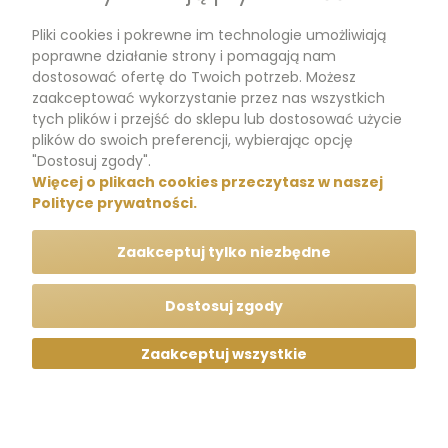
Pliki cookies i pokrewne im technologie umożliwiają
Dokumenty
poprawne działanie strony i pomagają nam
dostosować ofertę do Twoich potrzeb. Możesz
zaakceptować wykorzystanie przez nas wszystkich
tych plików i przejść do sklepu lub dostosować użycie
m.me/perfumikpl
plików do swoich preferencji, wybierając opcję
"Dostosuj zgody".
Więcej o plikach cookies przeczytasz w naszej
+48 570 704 000
Polityce prywatności.
+48 570 704 444
Zaakceptuj tylko niezbędne
kontakt@perfumik.pl
Dostosuj zgody
Zaakceptuj wszystkie
Wszelkie prawa zastrzeżone © Perfumik.pl 2020
Silnik: Shoper