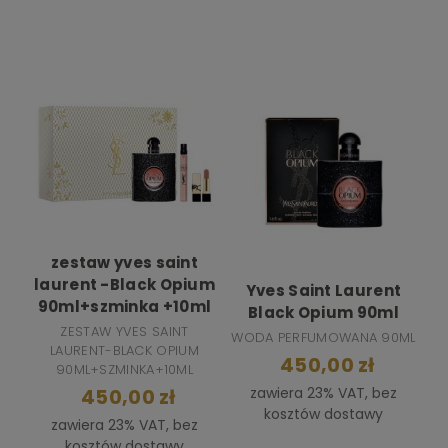
zestaw yves saint
laurent -Black Opium
Yves Saint Laurent
90ml+szminka +10ml
Black Opium 90ml
ZESTAW YVES SAINT
WODA PERFUMOWANA 90ML
LAURENT-BLACK OPIUM
450,00 zł
90ML+SZMINKA+10ML
zawiera 23% VAT, bez
450,00 zł
kosztów dostawy
zawiera 23% VAT, bez
kosztów dostawy