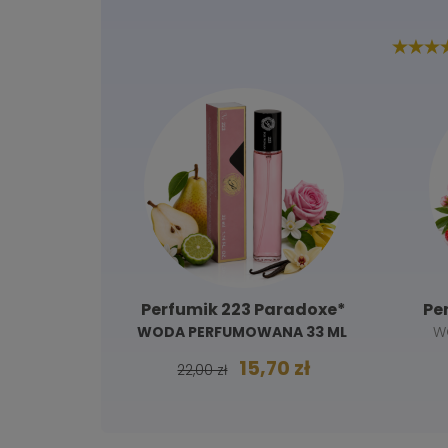
y Way*
Perfumik 223 Paradoxe*
Pe
WODA PERFUMOWANA 33 ML
W
A 33ML
 zł
15,70 zł
22,00 zł