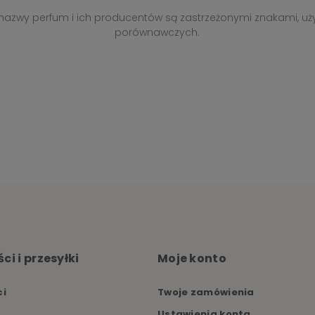
, nazwy perfum i ich producentów są zastrzeżonymi znakami, uż
porównawczych.
ci i przesyłki
Moje konto
ci
Twoje zamówienia
Ustawienia konta