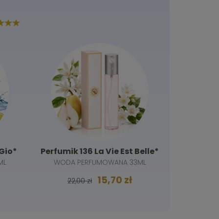
Gio*
Perfumik 136 La Vie Est Belle*
Perfumik
ML
WODA PERFUMOWANA 33ML
WODA 
15,70 zł
22,00 zł
22,