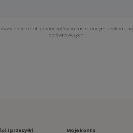
, nazwy perfum i ich producentów są zastrzeżonymi znakami, uż
porównawczych.
ci i przesyłki
Moje konto