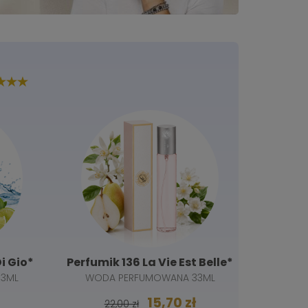
Gio*
Perfumik 136 La Vie Est Belle*
Perfumik
ML
WODA PERFUMOWANA 33ML
WODA 
15,70 zł
22,00 zł
22,