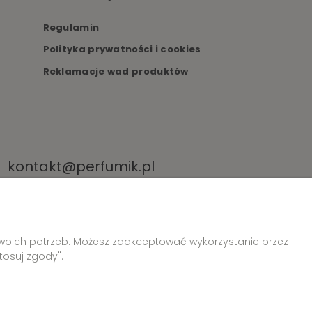
Regulamin
Polityka prywatności i cookies
Reklamacje wad produktów
kontakt@perfumik.pl
Twoich potrzeb. Możesz zaakceptować wykorzystanie przez
tosuj zgody".