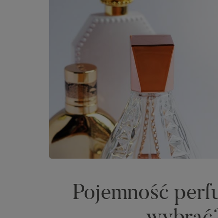
Pojemność perf
wybrać