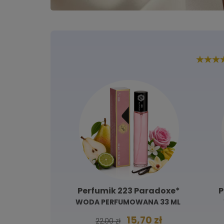
y Way*
Perfumik 223 Paradoxe*
Pe
WODA PERFUMOWANA 33 ML
W
A 33ML
 zł
15,70 zł
22,00 zł