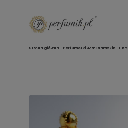
Strona główna
Perfumetki 33ml damskie
Per