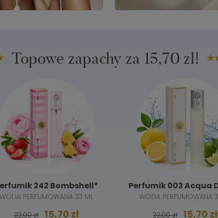
Topowe zapachy za 15,70 zł!
rfumik 242 Bombshell*
Perfumik 003 Acqua Di 
ODA PERFUMOWANA 33 ML
WODA PERFUMOWANA 33
15,70 zł
15,70 zł
22,00 zł
22,00 zł