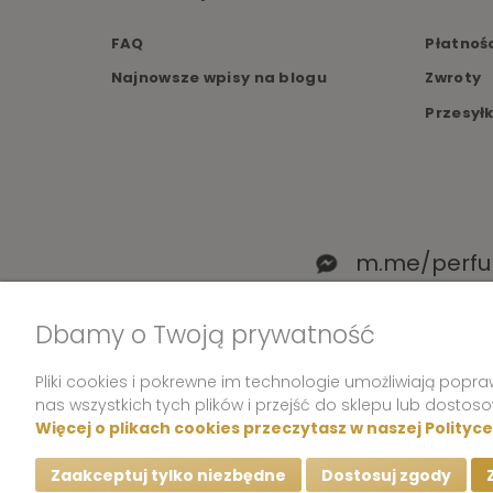
FAQ
Płatnoś
Najnowsze wpisy na blogu
Zwroty
Przesył
m.me/perfu
Dbamy o Twoją prywatność
Pliki cookies i pokrewne im technologie umożliwiają pop
nas wszystkich tych plików i przejść do sklepu lub dostos
Więcej o plikach cookies przeczytasz w naszej Polityc
Zaakceptuj tylko niezbędne
Dostosuj zgody