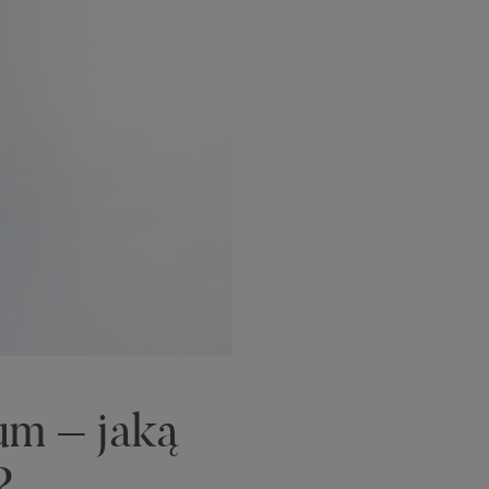
um – jaką
?