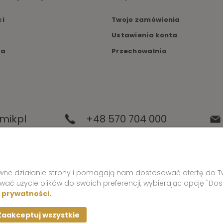
ci
Twoje zamówienia
Ustawienia konta
ka
Przechowalnia
mikpl
+48 570 704 000
+48 570 704 444
rawne działanie strony i pomagają nam dostosować ofertę do 
ować użycie plików do swoich preferencji, wybierając opcję "Dos
e prywatności.
Zaakceptuj wszystkie