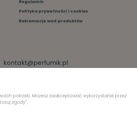
Regulamin
Polityka prywatności i cookies
Reklamacje wad produktów
kontakt@perfumik.pl
Twoich potrzeb. Możesz zaakceptować wykorzystanie przez
tosuj zgody".