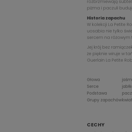
rozbrzmiewają subteln
piżma i paczuli buduj
Historia zapachu
W kolekcji La Petite 
uosabia nie tylko św
sercem na różowym tle
Jej krój bez ramiącze
że pięknie wiruje w 
Guerlain La Petite Ro
Głowa
jaśmi
Serce
jabł
Podstawa
paczu
Grupy zapachów
kwia
CECHY