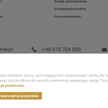
ci
Twoje zamówienia
Ustawienia konta
ka
Przechowalnia
mikpl
+48 570 704 000
+48 570 704 444
rawne działanie strony i pomagają nam dostosować ofertę do 
ować użycie plików do swoich preferencji, wybierając opcję "Dos
e prywatności.
Zaakceptuj wszystkie
Wszelkie prawa zastrzeżone © Perfumik.pl 2020