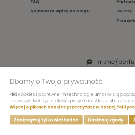
FAQ
Płatnoś
Najnowsze wpisy na blogu
Zwroty
Przesył
m.me/perfu
Dbamy o Twoją prywatność
Pliki cookies i pokrewne im technologie umożliwiają pop
nas wszystkich tych plików i przejść do sklepu lub dostos
Więcej o plikach cookies przeczytasz w naszej Polityc
Zaakceptuj tylko niezbędne
Dostosuj zgody