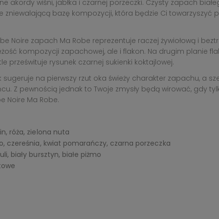
e akordy wiśni, jabłka i czarnej porzeczki. Czysty zapach białe
e zniewalającą bazę kompozycji, która będzie Ci towarzyszyć pr
Robe Noire zapach Ma Robe reprezentuje raczej żywiołową i beztr
ieżość kompozycji zapachowej, ale i flakon. Na drugim planie 
 prześwituje rysunek czarnej sukienki koktajlowej.
k sugeruje na pierwszy rzut oka świeży charakter zapachu, a sze
tańcu. Z pewnością jednak to Twoje zmysły będą wirować, gdy t
be Noire Ma Robe.
n, róża, zielona nuta
ko, czereśnia, kwiat pomarańczy, czarna porzeczka
li, biały bursztyn, białe piżmo
towe