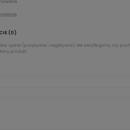
umowana
70139206
IE (0)
tkie opinie (pozytywne i negatywne). Nie weryfikujemy, czy po
i dany produkt.