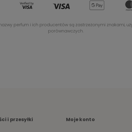
, nazwy perfum i ich producentów są zastrzeżonymi znakami, uż
porównawczych.
ci i przesyłki
Moje konto