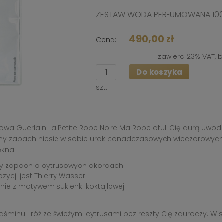
ZESTAW WODA PERFUMOWANA 10
490,00 zł
Cena:
zawiera 23% VAT, 
Do koszyka
szt.
 Guerlain La Petite Robe Noire Ma Robe otuli Cię aurą uwodzic
wny zapach niesie w sobie urok ponadczasowych wieczorowych s
ękna.
owy zapach o cytrusowych akordach
cji jest Thierry Wasser
nie z motywem sukienki koktajlowej
aśminu i róż ze świeżymi cytrusami bez reszty Cię zauroczy. W