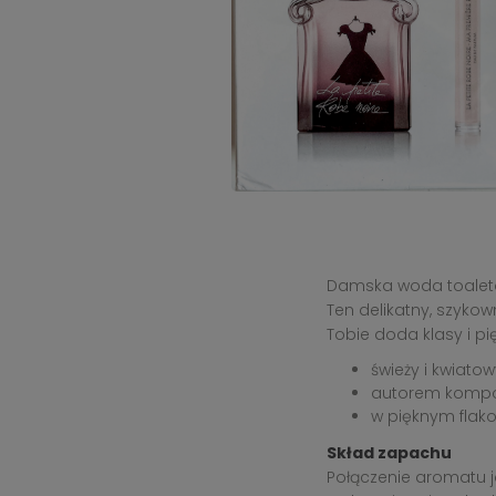
Damska woda toaletowa
Ten delikatny, szyko
Tobie doda klasy i pi
świeży i kwiat
autorem kompozy
w pięknym flako
Skład zapachu
Połączenie aromatu j