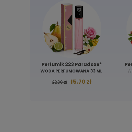
y Way*
Perfumik 223 Paradoxe*
Pe
WODA PERFUMOWANA 33 ML
W
A 33ML
 zł
15,70 zł
22,00 zł