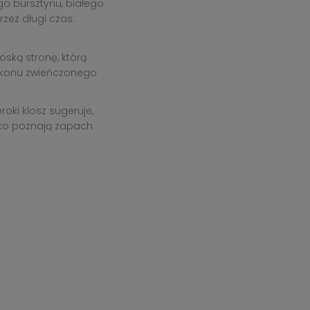
go bursztynu, białego
zez długi czas.
oską stronę, którą
flakonu zwieńczonego
roki klosz sugeruje,
ylko poznają zapach