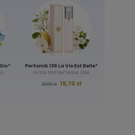
Gio*
Perfumik 136 La Vie Est Belle*
Perfumik
ML
WODA PERFUMOWANA 33ML
WODA 
15,70 zł
22,00 zł
22,