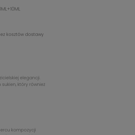
0ML+10ML
bez kosztów dostawy
ielskiej elegancji.
ukien, który również
 sercu kompozycji