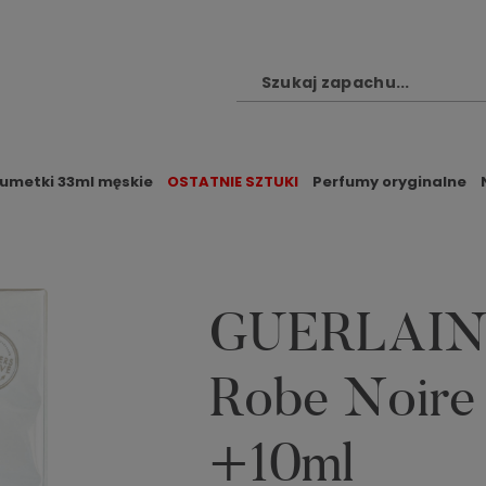
fumetki 33ml męskie
OSTATNIE SZTUKI
Perfumy oryginalne
GUERLAIN L
Robe Noire
+10ml