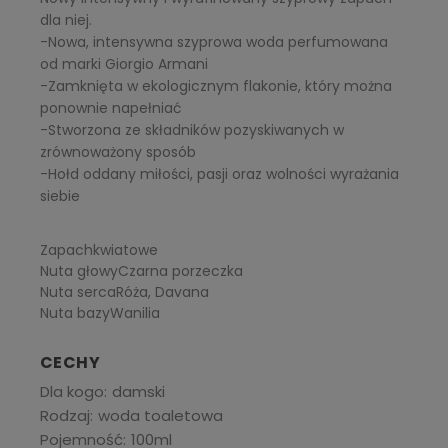
dla niej.
-Nowa, intensywna szyprowa woda perfumowana
od marki Giorgio Armani
-Zamknięta w ekologicznym flakonie, który można
ponownie napełniać
-Stworzona ze składników pozyskiwanych w
zrównoważony sposób
-Hołd oddany miłości, pasji oraz wolności wyrażania
siebie
Zapach
kwiatowe
Nuta głowy
Czarna porzeczka
Nuta serca
Róża, Davana
Nuta bazy
Wanilia
CECHY
Dla kogo
damski
Rodzaj
woda toaletowa
Pojemność
100ml