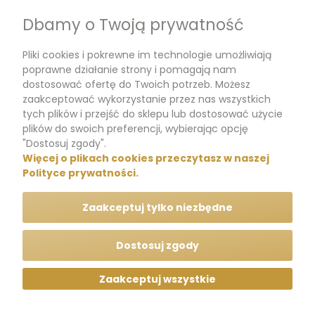
Dbamy o Twoją prywatność
Moje konto
Pliki cookies i pokrewne im technologie umożliwiają
Dokumenty
poprawne działanie strony i pomagają nam
dostosować ofertę do Twoich potrzeb. Możesz
zaakceptować wykorzystanie przez nas wszystkich
tych plików i przejść do sklepu lub dostosować użycie
m.me/perfumikpl
plików do swoich preferencji, wybierając opcję
"Dostosuj zgody".
Więcej o plikach cookies przeczytasz w naszej
+48 570 704 000
Polityce prywatności.
+48 570 704 444
Zaakceptuj tylko niezbędne
kontakt@perfumik.pl
Dostosuj zgody
Zaakceptuj wszystkie
Wszelkie prawa zastrzeżone © Perfumik.pl 2020
Silnik: Shoper