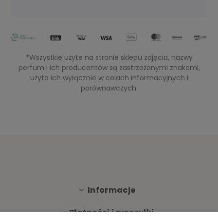
*Wszystkie użyte na stronie sklepu zdjęcia, nazwy
perfum i ich producentów są zastrzeżonymi znakami,
użyto ich wyłącznie w celach informacyjnych i
porównawczych.
Informacje
Płatności i przesyłki