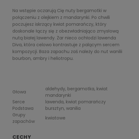
Na wstępie oczarują Cię nuty bergamotki w
połączeniu z olejkiem z mandarynki. Po chwili
poczujesz iskrzący kwiat pomarańczy, który
doskonale łączy się z obezwładniająco zmysłową
nutą białej lawendy. Żar nieco ochłodzi lawenda
Diva, która celowo kontrastuje z palącym sercem
kompozycji. Baza zapachu zaś należy do nut wanilii
bourbon, ambry i heliotropu.
aldehydy, bergamotka, kwiat
Głowa
mandarynki
Serce
lawenda, kwiat pomarańczy
Podstawa
bursztyn, wanilia
Grupy
kwiatowe
zapachów
CECHY