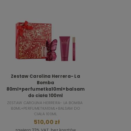
Zestaw Carolina Herrera- La
Bomba
80ml+perfumetka10ml+balsam
do ciała 100ml
ZESTAW CAROLINA HERRERA- LA BOMBA
80ML+PERFUMETKA10ML+BALSAM DO
CIAŁA 100ML
510,00 zł
zawiera 23% VAT, bez kosztów