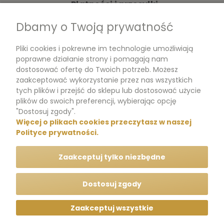
Płatności i przesyłki
Dbamy o Twoją prywatność
Moje konto
Pliki cookies i pokrewne im technologie umożliwiają
Dokumenty
poprawne działanie strony i pomagają nam
dostosować ofertę do Twoich potrzeb. Możesz
zaakceptować wykorzystanie przez nas wszystkich
tych plików i przejść do sklepu lub dostosować użycie
m.me/perfumikpl
plików do swoich preferencji, wybierając opcję
"Dostosuj zgody".
Więcej o plikach cookies przeczytasz w naszej
+48 570 704 000
Polityce prywatności.
+48 570 704 444
Zaakceptuj tylko niezbędne
kontakt@perfumik.pl
Dostosuj zgody
Zaakceptuj wszystkie
Wszelkie prawa zastrzeżone © Perfumik.pl 2020