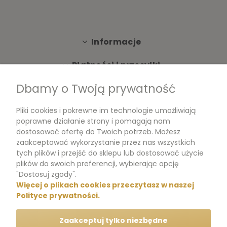
Informacje
Płatności i przesyłki
Dbamy o Twoją prywatność
Moje konto
Pliki cookies i pokrewne im technologie umożliwiają
Dokumenty
poprawne działanie strony i pomagają nam
dostosować ofertę do Twoich potrzeb. Możesz
zaakceptować wykorzystanie przez nas wszystkich
tych plików i przejść do sklepu lub dostosować użycie
m.me/perfumikpl
plików do swoich preferencji, wybierając opcję
"Dostosuj zgody".
Więcej o plikach cookies przeczytasz w naszej
+48 570 704 000
Polityce prywatności.
+48 570 704 444
Zaakceptuj tylko niezbędne