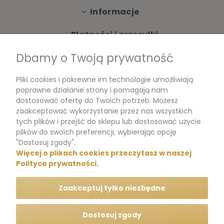
Informacje
Płatności i przesyłki
Dbamy o Twoją prywatność
Moje konto
Pliki cookies i pokrewne im technologie umożliwiają
Dokumenty
poprawne działanie strony i pomagają nam
dostosować ofertę do Twoich potrzeb. Możesz
zaakceptować wykorzystanie przez nas wszystkich
tych plików i przejść do sklepu lub dostosować użycie
m.me/perfumikpl
plików do swoich preferencji, wybierając opcję
"Dostosuj zgody".
Więcej o plikach cookies przeczytasz w naszej
+48 570 704 000
Polityce prywatności.
+48 570 704 444
Zaakceptuj tylko niezbędne
kontakt@perfumik.pl
Dostosuj zgody